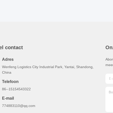
el contact
On
Adres
Abon
meer
Wenfeng Logistics City Industrial Park, Yantai, Shandong,
China
Telefoon
86--15154543322
E-mail
774883110@qq.com