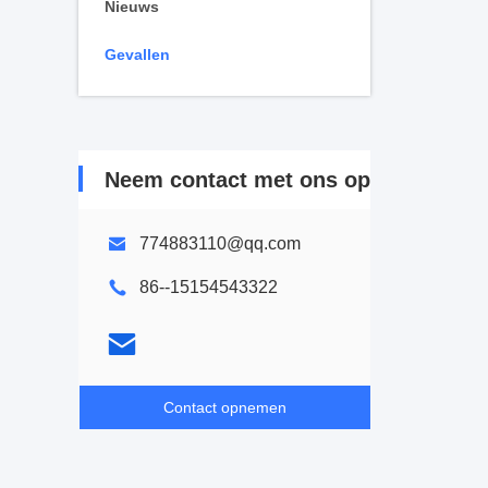
Nieuws
Gevallen
Neem contact met ons op
774883110@qq.com
86--15154543322
Contact opnemen