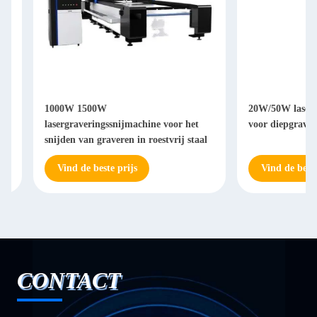
1000W 1500W
20W/50W lasergraver
lasergraveringssnijmachine voor het
voor diepgraverend 
snijden van graveren in roestvrij staal
Vind de beste prijs
Vind de beste prij
CONTACT