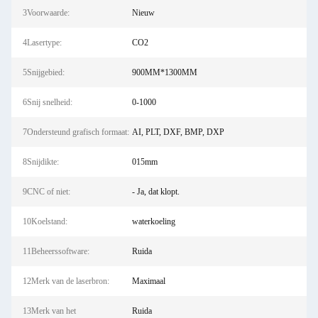
3Voorwaarde:
Nieuw
4Lasertype:
CO2
5Snijgebied:
900MM*1300MM
6Snij snelheid:
0-1000
7Ondersteund grafisch formaat:
AI, PLT, DXF, BMP, DXP
8Snijdikte:
015mm
9CNC of niet:
- Ja, dat klopt.
10Koelstand:
waterkoeling
11Beheerssoftware:
Ruida
12Merk van de laserbron:
Maximaal
13Merk van het
Ruida