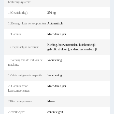
besturingssysteem:
14Gewicht (kg):
350 kg
15Belangrijkste verkooppunten:
Automatisch
16Garantie:
Meer dan 5 jaar
Kleding, bouwmaterialen, huishoudelijk
17Toepasselijke sectoren:
gebruik, drukkerij, andere, reclamebedrijf
18Verslag van de test van de
Voorziening
machine:
19Video-uitgaande inspectie:
Voorziening
20Garantie voor
Meer dan 5 jaar
kerncomponenten:
21Kerncomponenten:
Motor
22Werkwijze:
continue golf