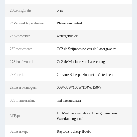
23Configuratie:
6-as
24Verwerkte producten:
Platen van metaal
25Kenmerken:
watergekoelde
26Productnaam:
C02 de Snijmachine van de Lasergravure
27Sleutelwoord:
Co2-de Machine van Lasercuting
28Functie:
Gravure Scherpe Nonmetal Materialen
29Laservermogen:
60W/80W/100W/130W/150W
30Snijmaterialen:
niet-metaalplaten
De Machines van de de Lasergravure van
31Type:
Waterkoelingsco2
32Laserkop:
Raytools Scherp Hoofd