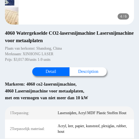
4
/
6
4060 Watergekoelde CO2-lasersnijmachine Lasersnijmachine
voor metaalplaten
Plaats van herkomst: Shandong, China
Merknaam: XINHONG LASER
Prijs: $3,017.00/units 1-9 units
Detail
Description
Markeren:
4060 co2-lasersnijmachine
,
4060 Lasersnijmachine voor metaalplaten
,
met een vermogen van niet meer dan 10 kW
1Toepassing:
Lasersnijden, Acryl MDF Plastic Stoffen Hout
Acryl, leer, papier, kunststof, plexiglas, rubber,
2Toepasselijk materiaal:
hout