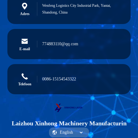
Wenfeng Logistics City Industrial Park, Yantai,
Shandong, China
Adres
774883110@qq.com
E-mail
0086-15154543322
Telefoon
Laizhou Xinhong Machinery Manufacturin