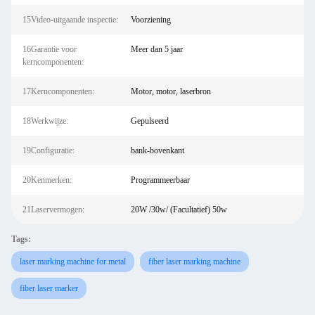
15Video-uitgaande inspectie:
Voorziening
16Garantie voor
Meer dan 5 jaar
kerncomponenten:
17Kerncomponenten:
Motor, motor, laserbron
18Werkwijze:
Gepulseerd
19Configuratie:
bank-bovenkant
20Kenmerken:
Programmeerbaar
21Laservermogen:
20W /30w/ (Facultatief) 50w
Tags:
laser marking machine for metal
fiber laser marking machine
fiber laser marker