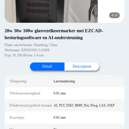
4
/
6
20w 30w 100w glasvezellasermarker met EZCAD-
besturingssoftware en AI-ondersteuning
Plaats van herkomst: Shandong, China
Merknaam: XINHONG LASER
Prijs: $1,180.00/sets 1-4 sets
Detail
Description
1Toepassing:
Lasermarkering
2Werknauwkeurigheid:
0.01 mm
3Ondersteund grafisch formaat:
AI, PLT, DXF, BMP, Dst, Dwg, LAS, DXP
4Lasertype:
0.01 mm