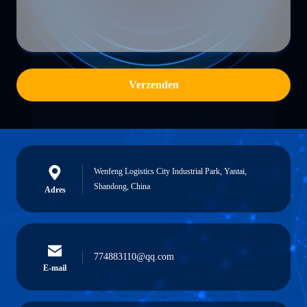
Verzenden
Wenfeng Logistics City Industrial Park, Yantai,
Shandong, China
Adres
774883110@qq.com
E-mail