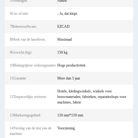
5Vermogen:
Nieuw
6Cnc of niet:
- Ja, dat klopt.
7Beheerssoftware:
EZCAD
8Merk van de laserbron:
Maximaal
9Gewicht (kg):
150 kg
10Belangrijkste verkooppunten:
Hoge productiviteit
11Garantie:
Meer dan 5 jaar
Hotels, kledingwinkels, winkels voor
12Toepasselijke sectoren:
bouwmaterialen, fabrieken, reparatieshops voor
machines, fabrie
13Markeringsgebied:
110 mm*110 mm
14Verslag van de test van de
Voorziening
machine: