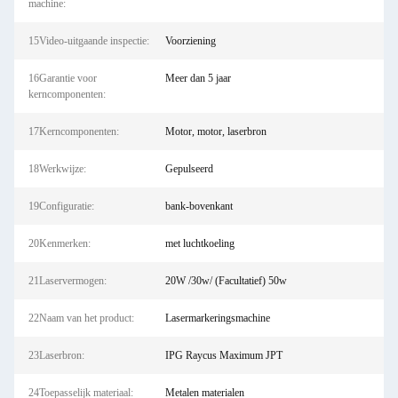
machine:
15Video-uitgaande inspectie:
Voorziening
16Garantie voor
Meer dan 5 jaar
kerncomponenten:
17Kerncomponenten:
Motor, motor, laserbron
18Werkwijze:
Gepulseerd
19Configuratie:
bank-bovenkant
20Kenmerken:
met luchtkoeling
21Laservermogen:
20W /30w/ (Facultatief) 50w
22Naam van het product:
Lasermarkeringsmachine
23Laserbron:
IPG Raycus Maximum JPT
24Toepasselijk materiaal:
Metalen materialen