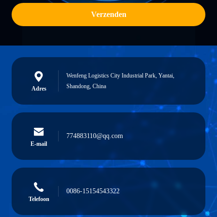
Verzenden
Wenfeng Logistics City Industrial Park, Yantai,
Shandong, China
Adres
774883110@qq.com
E-mail
0086-15154543322
Telefoon