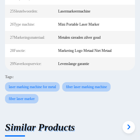
25Sleutelwoorden:
Lasermarkeermachine
26Type machine:
Mini Portable Laser Marker
27Markeringsmateriaal:
Metalen sieraden zilver goud
28Functie:
Markering Logo Metaal Niet Metaal
29Naverkoopservice:
Levenslange garantie
Tags:
laser marking machine for metal
fiber laser marking machine
fiber laser marker
Similar Products