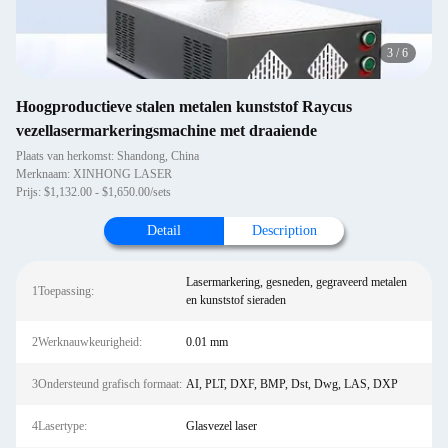
4
/
6
Hoogproductieve stalen metalen kunststof Raycus
vezellasermarkeringsmachine met draaiende
Plaats van herkomst: Shandong, China
Merknaam: XINHONG LASER
Prijs: $1,132.00 - $1,650.00/sets
Detail
Description
Lasermarkering, gesneden, gegraveerd metalen
1Toepassing:
en kunststof sieraden
2Werknauwkeurigheid:
0.01 mm
3Ondersteund grafisch formaat:
AI, PLT, DXF, BMP, Dst, Dwg, LAS, DXP
4Lasertype:
Glasvezel laser