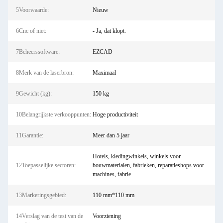
5Voorwaarde:
Nieuw
6Cnc of niet:
- Ja, dat klopt.
7Beheerssoftware:
EZCAD
8Merk van de laserbron:
Maximaal
9Gewicht (kg):
150 kg
10Belangrijkste verkooppunten:
Hoge productiviteit
11Garantie:
Meer dan 5 jaar
Hotels, kledingwinkels, winkels voor
12Toepasselijke sectoren:
bouwmaterialen, fabrieken, reparatieshops voor
machines, fabrie
13Markeringsgebied:
110 mm*110 mm
14Verslag van de test van de
Voorziening