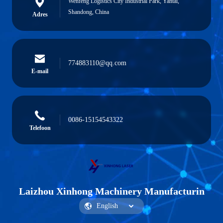
Wenfeng Logistics City Industrial Park, Yantai,
Shandong, China
Adres
774883110@qq.com
E-mail
0086-15154543322
Telefoon
Laizhou Xinhong Machinery Manufacturin