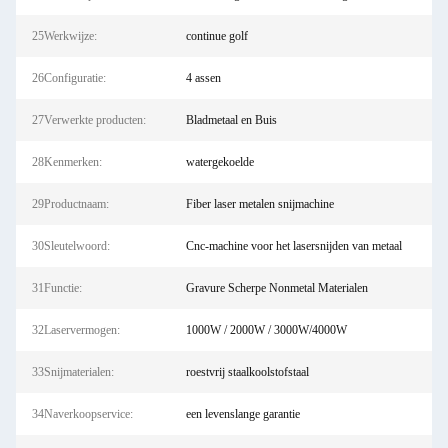
25Werkwijze:
continue golf
26Configuratie:
4 assen
27Verwerkte producten:
Bladmetaal en Buis
28Kenmerken:
watergekoelde
29Productnaam:
Fiber laser metalen snijmachine
30Sleutelwoord:
Cnc-machine voor het lasersnijden van metaal
31Functie:
Gravure Scherpe Nonmetal Materialen
32Laservermogen:
1000W / 2000W / 3000W/4000W
33Snijmaterialen:
roestvrij staalkoolstofstaal
34Naverkoopservice:
een levenslange garantie