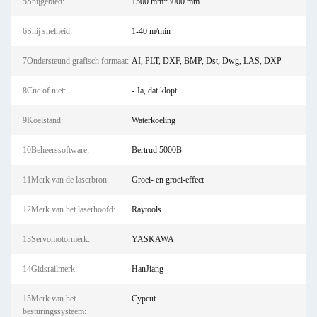
5Snijgebied:
1500 mm*3000 mm
6Snij snelheid:
1-40 m/min
7Ondersteund grafisch formaat:
AI, PLT, DXF, BMP, Dst, Dwg, LAS, DXP
8Cnc of niet:
- Ja, dat klopt.
9Koelstand:
Waterkoeling
10Beheerssoftware:
Bertrud 5000B
11Merk van de laserbron:
Groei- en groei-effect
12Merk van het laserhoofd:
Raytools
13Servomotormerk:
YASKAWA
14Gidsrailmerk:
HanJiang
15Merk van het
Cypcut
besturingssysteem: