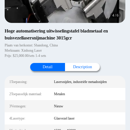
4
/
6
Hoge automatisering uitwisselingstafel bladmetaal en
buisvezellasersnijmachine 3015gcr
Plaats van herkomst: Shandong, China
Merknaam: Xinhong Laser
Prijs: $25,000.00/sets 1-4 sets
Detail
Description
1Toepassing:
Lasersnijden, industriële metaalsnijden
2Toepasselijk materiaal:
Metalen
3Vermogen:
Nieuw
4Lasertype:
Glasvezel laser