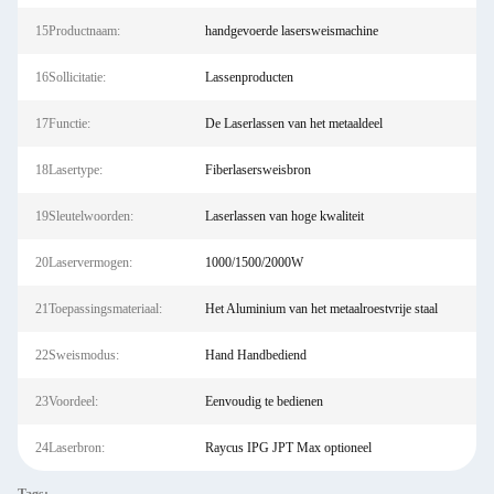
15Productnaam:
handgevoerde lasersweismachine
16Sollicitatie:
Lassenproducten
17Functie:
De Laserlassen van het metaaldeel
18Lasertype:
Fiberlasersweisbron
19Sleutelwoorden:
Laserlassen van hoge kwaliteit
20Laservermogen:
1000/1500/2000W
21Toepassingsmateriaal:
Het Aluminium van het metaalroestvrije staal
22Sweismodus:
Hand Handbediend
23Voordeel:
Eenvoudig te bedienen
24Laserbron:
Raycus IPG JPT Max optioneel