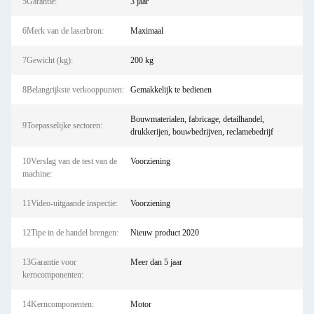
5Garantie:
3 jaar
6Merk van de laserbron:
Maximaal
7Gewicht (kg):
200 kg
8Belangrijkste verkooppunten:
Gemakkelijk te bedienen
Bouwmaterialen, fabricage, detailhandel,
9Toepasselijke sectoren:
drukkerijen, bouwbedrijven, reclamebedrijf
10Verslag van de test van de
Voorziening
machine:
11Video-uitgaande inspectie:
Voorziening
12Tipe in de handel brengen:
Nieuw product 2020
13Garantie voor
Meer dan 5 jaar
kerncomponenten:
14Kerncomponenten:
Motor