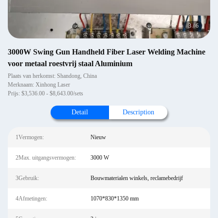
4
/
6
3000W Swing Gun Handheld Fiber Laser Welding Machine
voor metaal roestvrij staal Aluminium
Plaats van herkomst: Shandong, China
Merknaam: Xinhong Laser
Prijs: $3,536.00 - $8,643.00/sets
Detail
Description
1Vermogen:
Nieuw
2Max. uitgangsvermogen:
3000 W
3Gebruik:
Bouwmaterialen winkels, reclamebedrijf
4Afmetingen:
1070*830*1350 mm