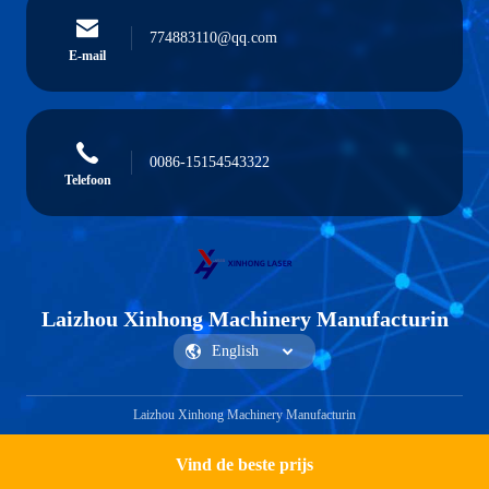
774883110@qq.com
E-mail
0086-15154543322
Telefoon
Laizhou Xinhong Machinery Manufacturin
Laizhou Xinhong Machinery Manufacturin
Vind de beste prijs
Get a Quote