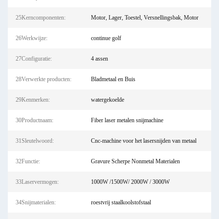
25Kerncomponenten:
Motor, Lager, Toestel, Versnellingsbak, Motor
26Werkwijze:
continue golf
27Configuratie:
4 assen
28Verwerkte producten:
Bladmetaal en Buis
29Kenmerken:
watergekoelde
30Productnaam:
Fiber laser metalen snijmachine
31Sleutelwoord:
Cnc-machine voor het lasersnijden van metaal
32Functie:
Gravure Scherpe Nonmetal Materialen
33Laservermogen:
1000W /1500W/ 2000W / 3000W
34Snijmaterialen:
roestvrij staalkoolstofstaal