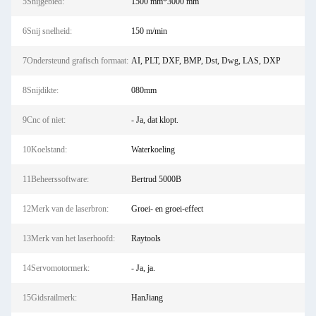
5Snijgebied:
1500 mm*3000 mm
6Snij snelheid:
150 m/min
7Ondersteund grafisch formaat:
AI, PLT, DXF, BMP, Dst, Dwg, LAS, DXP
8Snijdikte:
080mm
9Cnc of niet:
- Ja, dat klopt.
10Koelstand:
Waterkoeling
11Beheerssoftware:
Bertrud 5000B
12Merk van de laserbron:
Groei- en groei-effect
13Merk van het laserhoofd:
Raytools
14Servomotormerk:
- Ja, ja.
15Gidsrailmerk:
HanJiang