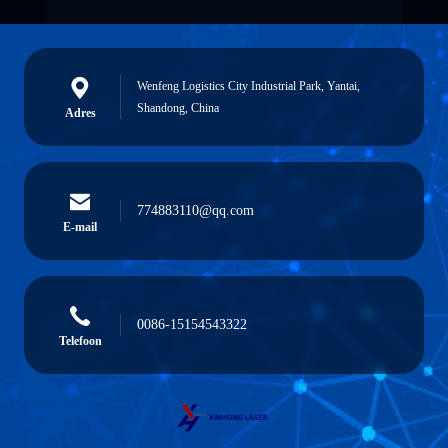
Wenfeng Logistics City Industrial Park, Yantai,
Shandong, China
Adres
774883110@qq.com
E-mail
0086-15154543322
Telefoon