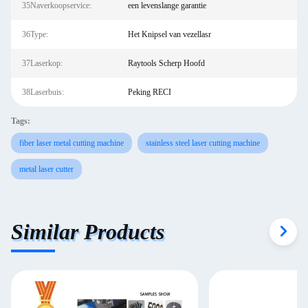
35Naverkoopservice:
een levenslange garantie
36Type:
Het Knipsel van vezellasr
37Laserkop:
Raytools Scherp Hoofd
38Laserbuis:
Peking RECI
Tags:
fiber laser metal cutting machine
stainless steel laser cutting machine
metal laser cutter
Similar Products