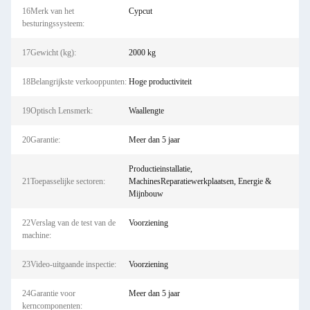
16Merk van het
Cypcut
besturingssysteem:
17Gewicht (kg):
2000 kg
18Belangrijkste verkooppunten:
Hoge productiviteit
19Optisch Lensmerk:
Waallengte
20Garantie:
Meer dan 5 jaar
Productieinstallatie,
21Toepasselijke sectoren:
MachinesReparatiewerkplaatsen, Energie &
Mijnbouw
22Verslag van de test van de
Voorziening
machine:
23Video-uitgaande inspectie:
Voorziening
24Garantie voor
Meer dan 5 jaar
kerncomponenten: