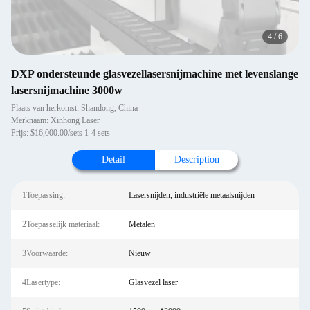
4
/
6
DXP ondersteunde glasvezellasersnijmachine met levenslange
lasersnijmachine 3000w
Plaats van herkomst: Shandong, China
Merknaam: Xinhong Laser
Prijs: $16,000.00/sets 1-4 sets
Detail
Description
1Toepassing:
Lasersnijden, industriële metaalsnijden
2Toepasselijk materiaal:
Metalen
3Voorwaarde:
Nieuw
4Lasertype:
Glasvezel laser