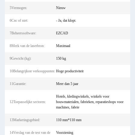
5Vermogen:
Nieuw
6Cnc of niet:
- Ja, dat klopt.
7Beheerssoftware:
EZCAD
8Merk van de laserbron:
Maximaal
9Gewicht (kg):
150 kg
10Belangrijkste verkooppunten:
Hoge productiviteit
11Garantie:
Meer dan 5 jaar
Hotels, kledingwinkels, winkels voor
12Toepasselijke sectoren:
bouwmaterialen, fabrieken, reparatieshops voor
machines, fabrie
13Markeringsgebied:
110 mm*110 mm
14Verslag van de test van de
Voorziening