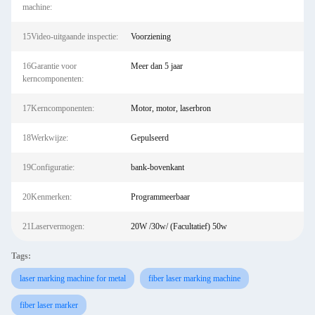
machine:
15Video-uitgaande inspectie:
Voorziening
16Garantie voor
Meer dan 5 jaar
kerncomponenten:
17Kerncomponenten:
Motor, motor, laserbron
18Werkwijze:
Gepulseerd
19Configuratie:
bank-bovenkant
20Kenmerken:
Programmeerbaar
21Laservermogen:
20W /30w/ (Facultatief) 50w
Tags:
laser marking machine for metal
fiber laser marking machine
fiber laser marker