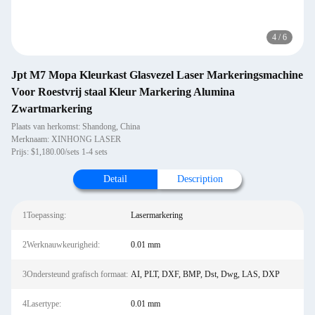
4
/
6
Jpt M7 Mopa Kleurkast Glasvezel Laser Markeringsmachine
Voor Roestvrij staal Kleur Markering Alumina
Zwartmarkering
Plaats van herkomst: Shandong, China
Merknaam: XINHONG LASER
Prijs: $1,180.00/sets 1-4 sets
Detail
Description
1Toepassing:
Lasermarkering
2Werknauwkeurigheid:
0.01 mm
3Ondersteund grafisch formaat:
AI, PLT, DXF, BMP, Dst, Dwg, LAS, DXP
4Lasertype:
0.01 mm