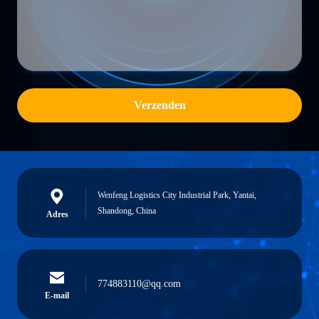
Verzenden
Wenfeng Logistics City Industrial Park, Yantai,
Shandong, China
Adres
774883110@qq.com
E-mail