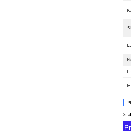
K
S
L
N
L
M
P
Snel
P