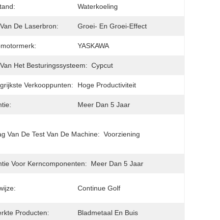
tand:
Waterkoeling
Van De Laserbron:
Groei- En Groei-Effect
omotormerk:
YASKAWA
Van Het Besturingssysteem:
Cypcut
grijkste Verkooppunten:
Hoge Productiviteit
tie:
Meer Dan 5 Jaar
ag Van De Test Van De Machine:
Voorziening
tie Voor Kerncomponenten:
Meer Dan 5 Jaar
ijze:
Continue Golf
rkte Producten:
Bladmetaal En Buis