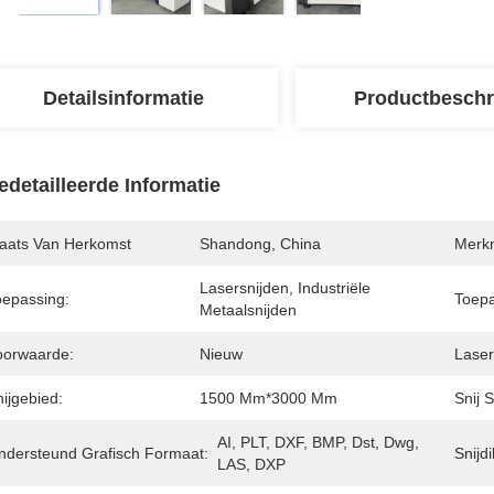
Detailsinformatie
Productbeschr
edetailleerde Informatie
laats Van Herkomst
Shandong, China
Merk
Lasersnijden, Industriële 
oepassing:
Toepa
Metaalsnijden
oorwaarde:
Nieuw
Laser
ijgebied:
1500 Mm*3000 Mm
Snij 
AI, PLT, DXF, BMP, Dst, Dwg, 
ndersteund Grafisch Formaat:
Snijdi
LAS, DXP