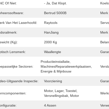
NC Of Niet:
- Ja, Dat Klopt.
Koels
eheerssoftware:
Bertrud 5000B
Merk 
erk Van Het Laserhoofd:
Raytools
Serv
dsrailmerk:
HanJiang
Merk 
ewicht (kg):
2000 Kg
Belan
ptisch Lensmerk:
Waallengte
Garan
Productieinstallatie, 
oepasselijke Sectoren:
MachinesReparatiewerkplaatsen, 
Versl
Energie & Mijnbouw
ideo-Uitgaande Inspectie:
Voorziening
Garan
Motor, Lager, Toestel, 
erncomponenten:
Werkw
Versnellingsbak, Motor
nfiguratie:
4 Assen
Verwe