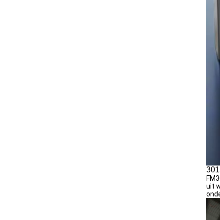
301
FM30
uit 
ond