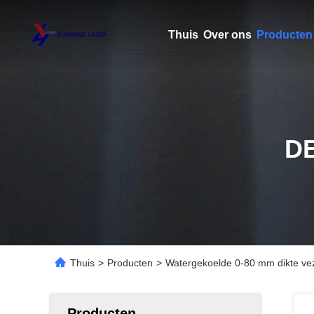
Thuis
Over ons
Producten
D
Thuis
>
Producten
>
Watergekoelde 0-80 mm dikte vez
Producten