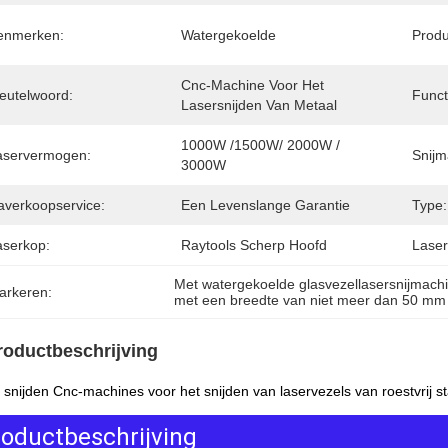
enmerken:
Watergekoelde
Prod
Cnc-Machine Voor Het 
leutelwoord:
Funct
Lasersnijden Van Metaal
1000W /1500W/ 2000W / 
aservermogen:
Snijm
3000W
averkoopservice:
Een Levenslange Garantie
Type:
aserkop:
Raytools Scherp Hoofd
Laser
Met watergekoelde glasvezellasersnijmach
arkeren:
met een breedte van niet meer dan 50 mm
roductbeschrijving
 snijden Cnc-machines voor het snijden van laservezels van roestvrij st
roductbeschrijving