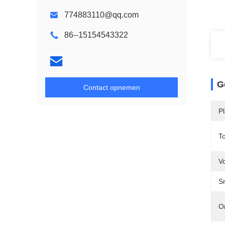
774883110@qq.com
86--15154543322
G
Contact opnemen
P
T
V
Sn
O