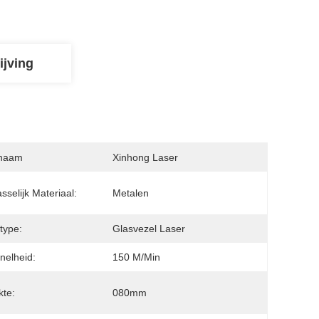
ijving
naam
Xinhong Laser
sselijk Materiaal:
Metalen
type:
Glasvezel Laser
Snelheid:
150 M/min
kte:
080mm