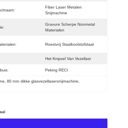
Fiber Laser Metalen 
uctnaam:
Snijmachine
Gravure Scherpe Nonmetal 
ie:
Materialen
aterialen:
Roestvrij Staalkoolstofstaal
Het Knipsel Van Vezellasr
buis:
Peking RECI
ine
, 
80 mm dikke glasvezellasersnijmachine
, 
aal