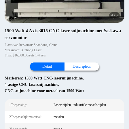
4
/
6
1500 Watt 4 Axis 3015 CNC laser snijmachine met Yaskawa
servomotor
Plaats van herkomst: Shandong, China
Merknaam: Xinhong Laser
Prijs: $16,000.00/sets 1-4 sets
Detail
Description
Markeren:
1500 Watt CNC-lasersnijmachine
,
4-assige CNC-lasersnijmachine
,
CNC-snijmachine voor metaal van 1500 Watt
1Toepassing:
Lasersnijden, industriële metaalsnijden
2Toepasselijk materiaal:
metalen