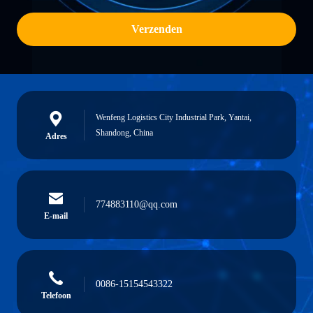
Verzenden
Wenfeng Logistics City Industrial Park, Yantai,
Shandong, China
Adres
774883110@qq.com
E-mail
0086-15154543322
Telefoon