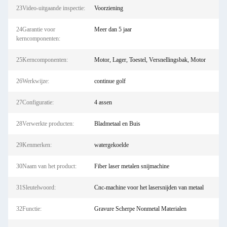
23Video-uitgaande inspectie:
Voorziening
24Garantie voor
Meer dan 5 jaar
kerncomponenten:
25Kerncomponenten:
Motor, Lager, Toestel, Versnellingsbak, Motor
26Werkwijze:
continue golf
27Configuratie:
4 assen
28Verwerkte producten:
Bladmetaal en Buis
29Kenmerken:
watergekoelde
30Naam van het product:
Fiber laser metalen snijmachine
31Sleutelwoord:
Cnc-machine voor het lasersnijden van metaal
32Functie:
Gravure Scherpe Nonmetal Materialen