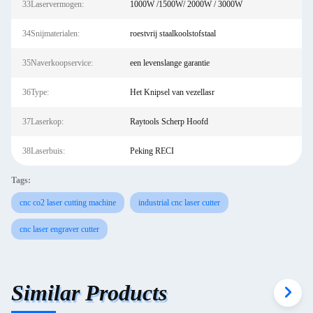
33Laservermogen:
1000W /1500W/ 2000W / 3000W
34Snijmaterialen:
roestvrij staalkoolstofstaal
35Naverkoopservice:
een levenslange garantie
36Type:
Het Knipsel van vezellasr
37Laserkop:
Raytools Scherp Hoofd
38Laserbuis:
Peking RECI
Tags:
cnc co2 laser cutting machine
industrial cnc laser cutter
cnc laser engraver cutter
Similar Products