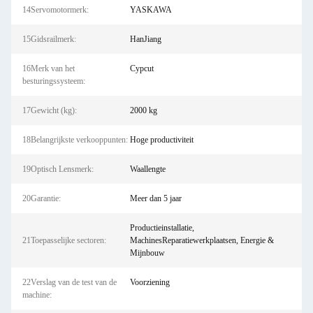
14Servomotormerk:
YASKAWA
15Gidsrailmerk:
HanJiang
16Merk van het
Cypcut
besturingssysteem:
17Gewicht (kg):
2000 kg
18Belangrijkste verkooppunten:
Hoge productiviteit
19Optisch Lensmerk:
Waallengte
20Garantie:
Meer dan 5 jaar
Productieinstallatie,
21Toepasselijke sectoren:
MachinesReparatiewerkplaatsen, Energie &
Mijnbouw
22Verslag van de test van de
Voorziening
machine: