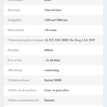
3Voorwaarde:
nieuw
4Lasertype:
Glasvezel laser
5Snijgebied:
1500 mm*3000 mm
6Snij snelheid:
150 m/min
7Ondersteund grafisch formaat:
AI, PLT, DXF, BMP, Dst, Dwg, LAS, DXP
8Snijdikte:
080mm
9Cnc of niet:
- Ja, dat klopt.
10Koelstand:
waterkoeling
11Beheerssoftware:
Bertrud 5000B
12Merk van de laserbron:
Groei- en groei-effect
13Merk van het laserhoofd:
Raytools