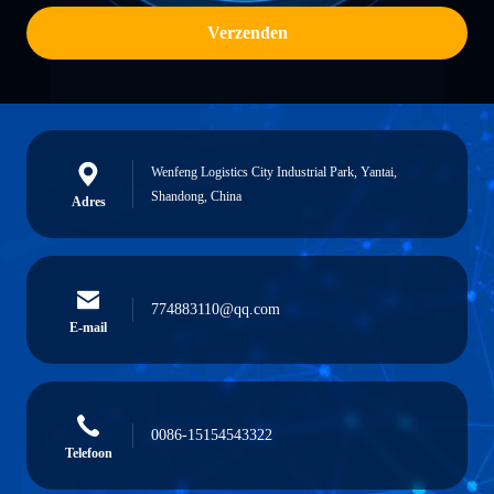
Verzenden
Wenfeng Logistics City Industrial Park, Yantai,
Shandong, China
Adres
774883110@qq.com
E-mail
0086-15154543322
Telefoon