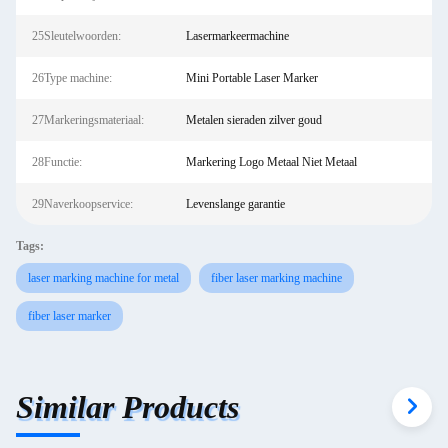
25Sleutelwoorden:
Lasermarkeermachine
26Type machine:
Mini Portable Laser Marker
27Markeringsmateriaal:
Metalen sieraden zilver goud
28Functie:
Markering Logo Metaal Niet Metaal
29Naverkoopservice:
Levenslange garantie
Tags:
laser marking machine for metal
fiber laser marking machine
fiber laser marker
Similar Products