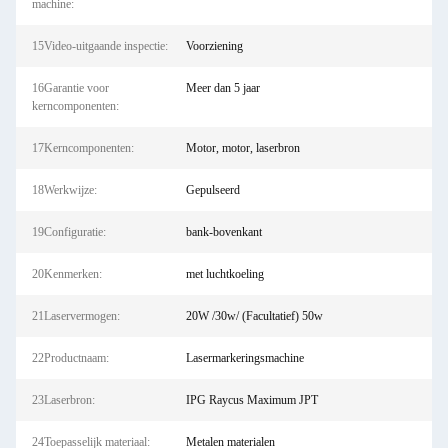
machine:
15Video-uitgaande inspectie:
Voorziening
16Garantie voor
Meer dan 5 jaar
kerncomponenten:
17Kerncomponenten:
Motor, motor, laserbron
18Werkwijze:
Gepulseerd
19Configuratie:
bank-bovenkant
20Kenmerken:
met luchtkoeling
21Laservermogen:
20W /30w/ (Facultatief) 50w
22Productnaam:
Lasermarkeringsmachine
23Laserbron:
IPG Raycus Maximum JPT
24Toepasselijk materiaal:
Metalen materialen