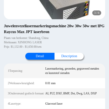
3
/
6
Juwelenvezellasermarkeringsmachine 20w 30w 50w met IPG
Raycus Max JPT laserbron
Plaats van herkomst: Shandong, China
Merknaam: XINHONG LASER
Prijs: $1,132.00 - $1,650.00/sets
Detail
Description
Lasermarkering, gesneden, gegraveerd metalen
1Toepassing:
en kunststof sieraden
2Werknauwkeurigheid:
0.01 mm
3Ondersteund grafisch formaat:
AI, PLT, DXF, BMP, Dst, Dwg, LAS, DXP
4Lasertype:
Glasvezel laser