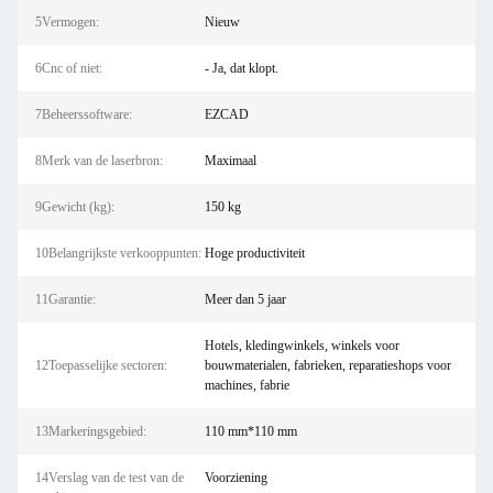
5Vermogen:
Nieuw
6Cnc of niet:
- Ja, dat klopt.
7Beheerssoftware:
EZCAD
8Merk van de laserbron:
Maximaal
9Gewicht (kg):
150 kg
10Belangrijkste verkooppunten:
Hoge productiviteit
11Garantie:
Meer dan 5 jaar
Hotels, kledingwinkels, winkels voor
12Toepasselijke sectoren:
bouwmaterialen, fabrieken, reparatieshops voor
machines, fabrie
13Markeringsgebied:
110 mm*110 mm
14Verslag van de test van de
Voorziening