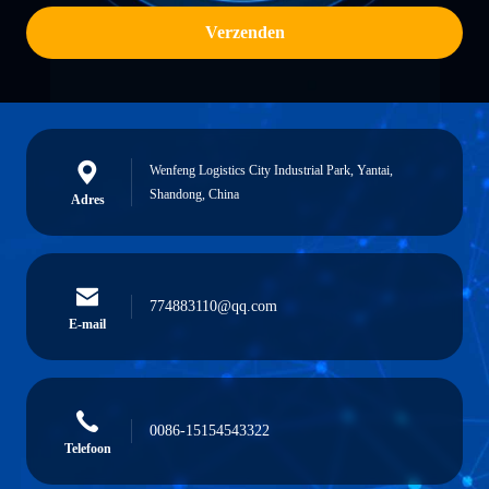
Verzenden
Wenfeng Logistics City Industrial Park, Yantai,
Shandong, China
Adres
774883110@qq.com
E-mail
0086-15154543322
Telefoon