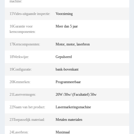
machine:
15Video-uitgaande inspectie:
Voorziening
16Garantie voor
Meer dan 5 jaar
kerncomponenten:
17Kerncomponenten:
Motor, motor, laserbron
18Werkwijze:
Gepulseerd
19Configuratie:
bank-bovenkant
20Kenmerken:
Programmeerbaar
21Laservermogen:
20W /30w/ (Facultatief) 50w
22Naam van het product:
Lasermarkeringsmachine
23Toepasselijk materiaal:
Metalen materialen
24Laserbron:
Maximaal