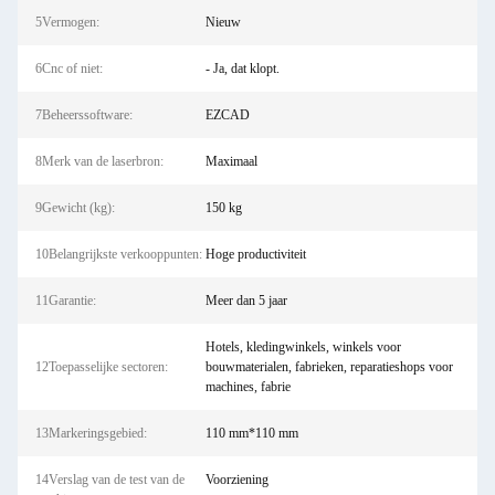
5Vermogen:
Nieuw
6Cnc of niet:
- Ja, dat klopt.
7Beheerssoftware:
EZCAD
8Merk van de laserbron:
Maximaal
9Gewicht (kg):
150 kg
10Belangrijkste verkooppunten:
Hoge productiviteit
11Garantie:
Meer dan 5 jaar
Hotels, kledingwinkels, winkels voor
12Toepasselijke sectoren:
bouwmaterialen, fabrieken, reparatieshops voor
machines, fabrie
13Markeringsgebied:
110 mm*110 mm
14Verslag van de test van de
Voorziening