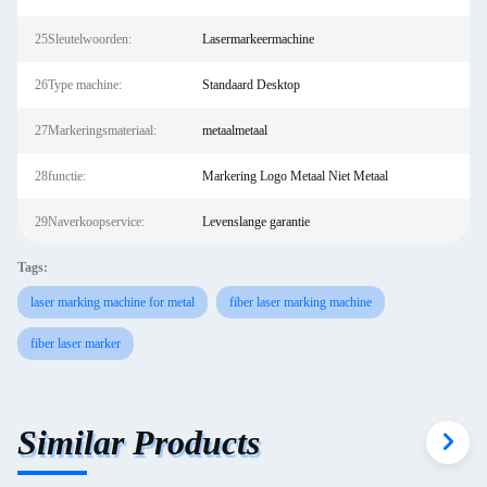
25Sleutelwoorden:
Lasermarkeermachine
26Type machine:
Standaard Desktop
27Markeringsmateriaal:
metaalmetaal
28functie:
Markering Logo Metaal Niet Metaal
29Naverkoopservice:
Levenslange garantie
Tags:
laser marking machine for metal
fiber laser marking machine
fiber laser marker
Similar Products