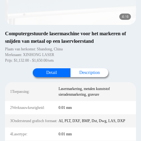
4
/
6
Computergestuurde lasermaschine voor het markeren of
snijden van metaal op een laservloerstand
Plaats van herkomst: Shandong, China
Merknaam: XINHONG LASER
Prijs: $1,132.00 - $1,650.00/sets
Detail
Description
Lasermarkering, metalen kunststof
1Toepassing:
sieradenmarkering, gravure
2Werknauwkeurigheid:
0.01 mm
3Ondersteund grafisch formaat:
AI, PLT, DXF, BMP, Dst, Dwg, LAS, DXP
4Lasertype:
0.01 mm