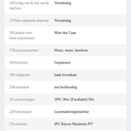
14Verslag van de test van de
Voorziening
machine:
15Video-uitgaande inspectie:
Voorziening
16Garantie voor
Meer dan 5 jaar
kerncomponenten:
17Kerncomponenten:
Motor, motor, laserbron
18Werkwijze:
Gepulseerd
19Configuratie:
bank-bovenkant
20Kenmerken:
met luchtkoeling
21Laservermogen:
20W /30w/ (Facultatief) 50w
22Productnaam:
Lasermarkeringsmachine
23Laserbron:
IPG Raycus Maximum JPT