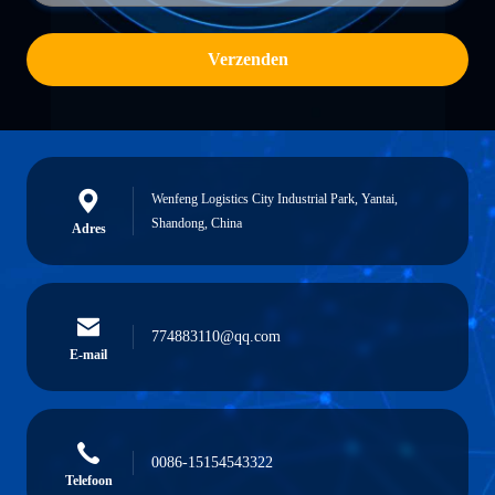
Verzenden
Wenfeng Logistics City Industrial Park, Yantai,
Shandong, China
Adres
774883110@qq.com
E-mail
0086-15154543322
Telefoon