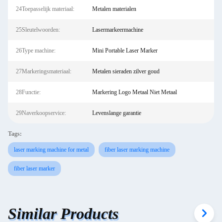
24Toepasselijk materiaal:
Metalen materialen
25Sleutelwoorden:
Lasermarkeermachine
26Type machine:
Mini Portable Laser Marker
27Markeringsmateriaal:
Metalen sieraden zilver goud
28Functie:
Markering Logo Metaal Niet Metaal
29Naverkoopservice:
Levenslange garantie
Tags:
laser marking machine for metal
fiber laser marking machine
fiber laser marker
Similar Products