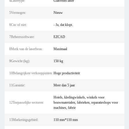
4Lasertype:
Glasvezel laser
5Vermogen:
Nieuw
6Cnc of niet:
- Ja, dat klopt.
7Beheerssoftware:
EZCAD
8Merk van de laserbron:
Maximaal
9Gewicht (kg):
150 kg
10Belangrijkste verkooppunten:
Hoge productiviteit
11Garantie:
Meer dan 5 jaar
Hotels, kledingwinkels, winkels voor
12Toepasselijke sectoren:
bouwmaterialen, fabrieken, reparatieshops voor
machines, fabrie
13Markeringsgebied:
110 mm*110 mm