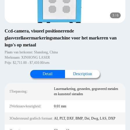
3
/
6
Ccd-camera, visueel positionerende
glasvezellasermarkeringsmachine voor het markeren van
logo's op metaal
Plaats van herkomst: Shandong, China
Merknaam: XINHONG LASER
Prijs: $2,711.00 - $7,410.00/sets
Detail
Description
Lasermarkering, gesneden, gegraveerd metalen
1Toepassing:
en kunststof sieraden
2Werknauwkeurigheid:
0.01 mm
3Ondersteund grafisch formaat:
AI, PLT, DXF, BMP, Dst, Dwg, LAS, DXP