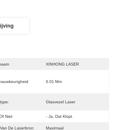
ijving
naam
XINHONG LASER
nauwkeurigheid:
0.01 Mm
type:
Glasvezel Laser
f Niet:
- Ja, Dat Klopt.
Van De Laserbron:
Maximaal