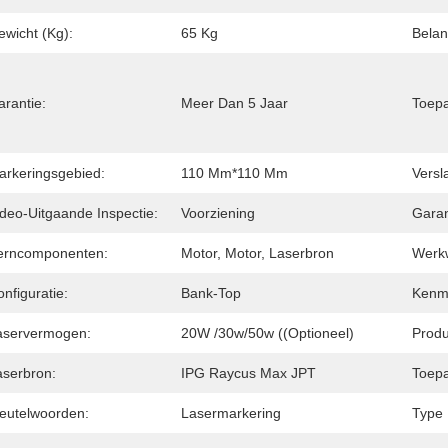
ewicht (kg):
65 Kg
Belan
arantie:
Meer Dan 5 Jaar
Toepa
arkeringsgebied:
110 Mm*110 Mm
Versl
ideo-Uitgaande Inspectie:
Voorziening
Garan
erncomponenten:
Motor, Motor, Laserbron
Werkw
nfiguratie:
Bank-Top
Kenm
aservermogen:
20W /30w/50w ((optioneel)
Prod
aserbron:
IPG Raycus Max JPT
Toepa
leutelwoorden:
Lasermarkering
Type 