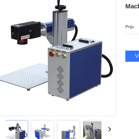
Mach
Prijs:
V