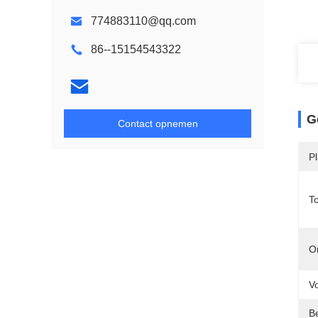
774883110@qq.com
86--15154543322
G
Contact opnemen
P
T
O
V
B