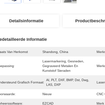
Detailsinformatie
Productbeschr
edetailleerde Informatie
laats Van Herkomst
Shandong, China
Merk
Lasermarkering, Gesneden, 
oepassing:
Gegraveerd Metalen En 
Werk
Kunststof Sieraden
AI, PLT, DXF, BMP, Dst, Dwg, 
ndersteund Grafisch Formaat:
Laser
LAS, DXP
oorwaarde:
Nieuw
CNC O
eheerssoftware:
EZCAD
Merk 