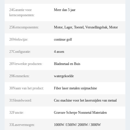
24Garantie voor
Meer dan 5 jaar
kerncomponenten:
25Kerncomponenten:
Motor, Lager, Toestel, Versnellingsbak, Motor
26Werkwijze:
continue golf
27Configuratie:
4 assen
28Verwerkte producten:
Bladmetaal en Buis
29Kenmerken:
watergekoelde
30Naam van het product:
Fiber laser metalen snijmachine
31Sleutelwoord:
Cnc-machine voor het lasersnijden van metaal
32Functie:
Gravure Scherpe Nonmetal Materialen
33Laservermogen:
1000W /1500W/ 2000W / 3000W