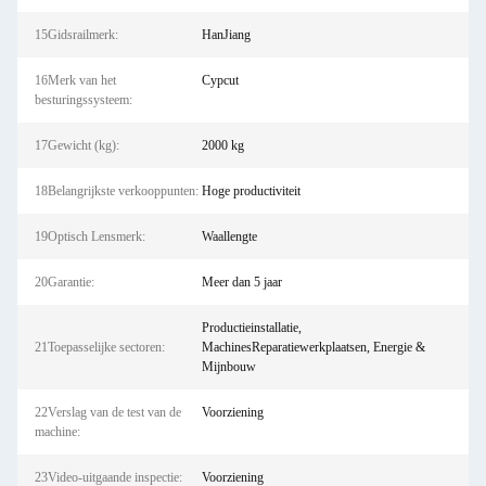
15Gidsrailmerk:
HanJiang
16Merk van het
Cypcut
besturingssysteem:
17Gewicht (kg):
2000 kg
18Belangrijkste verkooppunten:
Hoge productiviteit
19Optisch Lensmerk:
Waallengte
20Garantie:
Meer dan 5 jaar
Productieinstallatie,
21Toepasselijke sectoren:
MachinesReparatiewerkplaatsen, Energie &
Mijnbouw
22Verslag van de test van de
Voorziening
machine:
23Video-uitgaande inspectie:
Voorziening