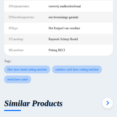
34Snijmaterialen:
roestvrij staalkoolstofstaal
35Naverkoopservice:
een levenslange garantie
36Type:
Het Knipsel van vezellasr
37Laserkop:
Raytools Scherp Hoofd
38Laserbuis:
Peking RECI
Tags:
fiber laser metal cutting machine
stainless steel laser cutting machine
metal laser cutter
Similar Products