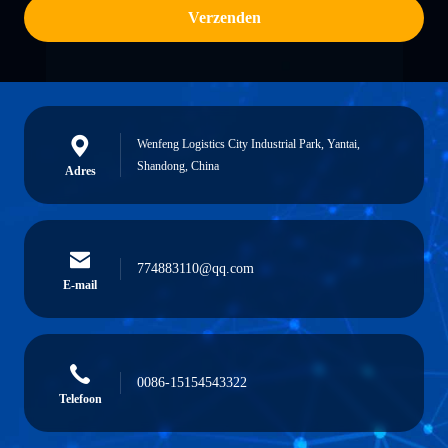
Verzenden
Wenfeng Logistics City Industrial Park, Yantai,
Shandong, China
Adres
774883110@qq.com
E-mail
0086-15154543322
Telefoon