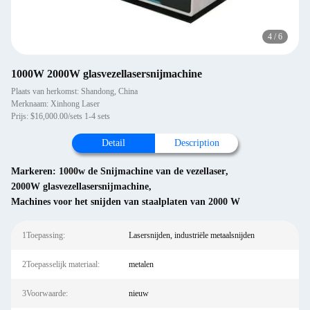
4
/
6
1000W 2000W glasvezellasersnijmachine
Plaats van herkomst: Shandong, China
Merknaam: Xinhong Laser
Prijs: $16,000.00/sets 1-4 sets
Detail
Description
Markeren:
1000w de Snijmachine van de vezellaser
,
2000W glasvezellasersnijmachine
,
Machines voor het snijden van staalplaten van 2000 W
1Toepassing:
Lasersnijden, industriële metaalsnijden
2Toepasselijk materiaal:
metalen
3Voorwaarde:
nieuw