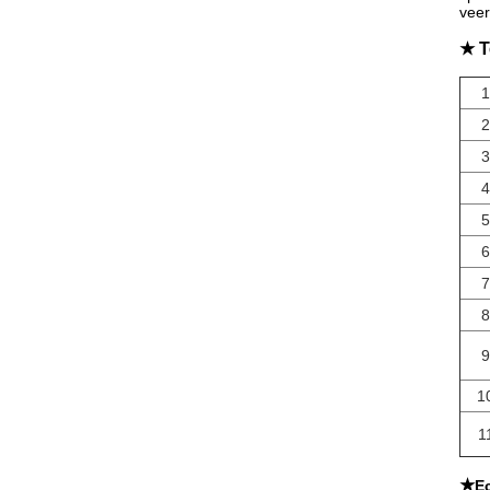
veer
★ T
1
2
3
4
5
6
7
8
9
1
1
★
E