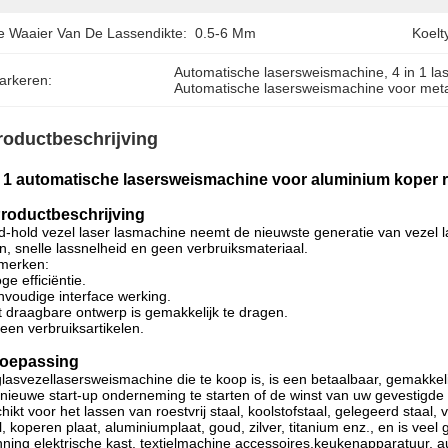
e Waaier Van De Lassendikte:
0.5-6 Mm
Koelt
Automatische lasersweismachine
, 
4 in 1 l
arkeren:
Automatische lasersweismachine voor met
roductbeschrijving
n 1 automatische lasersweismachine voor aluminium koper ro
roductbeschrijving
-hold vezel laser lasmachine neemt de nieuwste generatie van vezel las
ijn, snelle lassnelheid en geen verbruiksmateriaal.
merken:
ge efficiëntie.
voudige interface werking.
 draagbare ontwerp is gemakkelijk te dragen.
een verbruiksartikelen.
oepassing
lasvezellasersweismachine die te koop is, is een betaalbaar, gemakkeli
nieuwe start-up onderneming te starten of de winst van uw gevestigde 
hikt voor het lassen van roestvrij staal, koolstofstaal, gelegeerd staal, 
l, koperen plaat, aluminiumplaat, goud, zilver, titanium enz., en is veel
ning elektrische kast, textielmachine accessoires,keukenapparatuur, aut