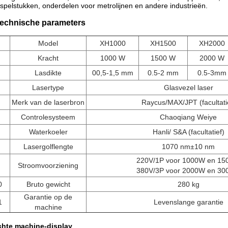
spelstukken, onderdelen voor metrolijnen en andere industrieën.
echnische parameters
Model
XH1000
XH1500
XH2000
Kracht
1000 W
1500 W
2000 W
Lasdikte
00,5-1,5 mm
0.5-2 mm
0.5-3mm
Lasertype
Glasvezel laser
Merk van de laserbron
Raycus/MAX/JPT (facultati
Controlesysteem
Chaoqiang Weiye
Waterkoeler
Hanli/ S&A (facultatief)
Lasergolflengte
1070 nm±10 nm
220V/1P voor 1000W en 1
Stroomvoorziening
380V/3P voor 2000W en 3
0
Bruto gewicht
280 kg
Garantie op de
1
Levenslange garantie
machine
chte machine-display