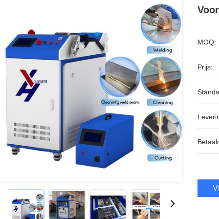
Voor
MOQ:
Prijs:
Standa
Leveri
Betaal
V