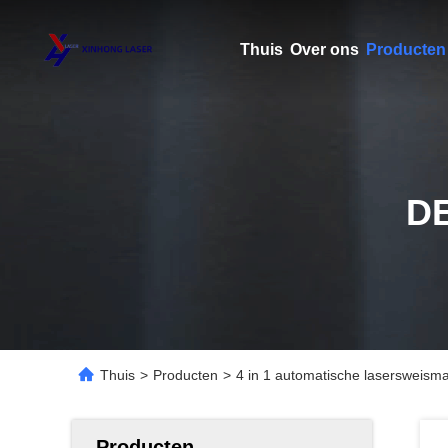
Thuis
Over ons
Producten
D
Thuis
>
Producten
>
4 in 1 automatische lasersweisma
Producten