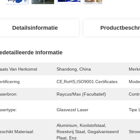
Detailsinformatie
Productbeschr
edetailleerde Informatie
laats Van Herkomst
Shandong, China
Merk
rtificering
CE,RoHS,ISO9001 Certificates
Mode
aserbron:
Raycus/Max (facultatief)
Contr
asertype:
Glasvezel Laser
Tipe 
Aluminium, Koolstofstaal, 
schikt Materiaal:
Roestvrij Staal, Gegalvaniseerd 
Stroo
Plaat, Enz.