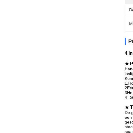
D
M
P
4 i
★ P
Hand
lasl
Ken
1.Ho
2Een
3Het
4- G
★ T
De g
een 
gesc
staa
span