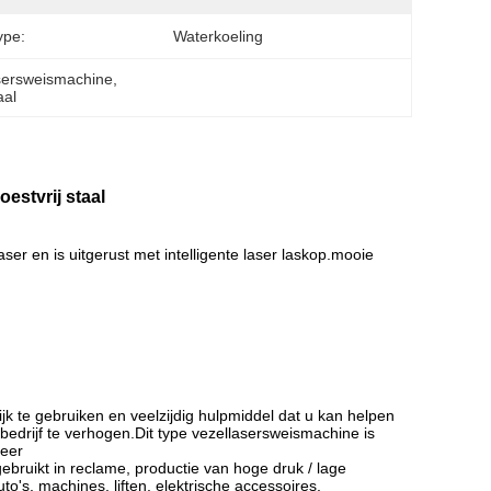
ype:
Waterkoeling
asersweismachine
, 
aal
estvrij staal
er en is uitgerust met intelligente laser laskop.mooie
jk te gebruiken en veelzijdig hulpmiddel dat u kan helpen
bedrijf te verhogen.Dit type vezellasersweismachine is
veer
 gebruikt in reclame, productie van hoge druk / lage
o's, machines, liften, elektrische accessoires,