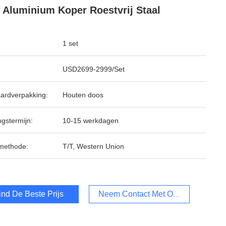
 Aluminium Koper Roestvrij Staal
1 set
USD2699-2999/Set
ardverpakking:
Houten doos
ngstermijn:
10-15 werkdagen
methode:
T/T, Western Union
ind De Beste Prijs
Neem Contact Met Ons Op