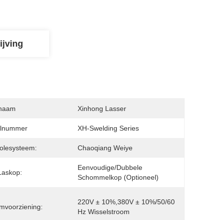
ijving
naam
Xinhong Lasser
lnummer
XH-Swelding Series
olesysteem:
Chaoqiang Weiye
Eenvoudige/dubbele 
Laskop:
Schommelkop (optioneel)
220V ± 10%,380V ± 10%/50/60 
mvoorziening:
Hz Wisselstroom