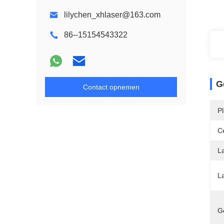
lilychen_xhlaser@163.com
86--15154543322
G
Contact opnemen
P
Ce
L
L
Ge