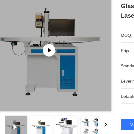
Glas
Lase
MOQ:
Prijs:
Standa
Leveri
Betaal
V