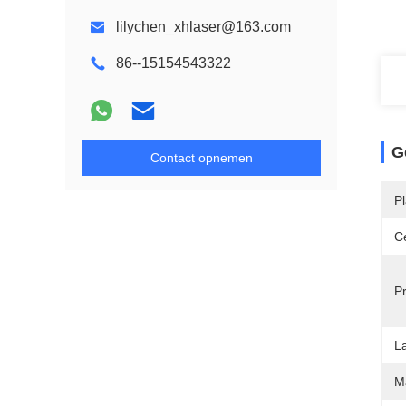
lilychen_xhlaser@163.com
86--15154543322
G
Contact opnemen
P
Ce
P
L
M