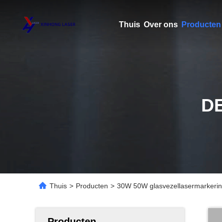
Thuis
Over ons
Producten
D
Thuis
>
Producten
>
30W 50W glasvezellasermarkeri
Producten