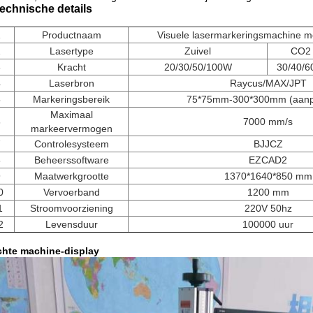
echnische details
1
Productnaam
Visuele lasermarkeringsmachine m
2
Lasertype
Zuivel
CO2
3
Kracht
20/30/50/100W
30/40/
4
Laserbron
Raycus/MAX/JPT
5
Markeringsbereik
75*75mm-300*300mm (aanp
Maximaal
6
7000 mm/s
markeervermogen
7
Controlesysteem
BJJCZ
8
Beheerssoftware
EZCAD2
9
Maatwerkgrootte
1370*1640*850 mm
0
Vervoerband
1200 mm
1
Stroomvoorziening
220V 50hz
2
Levensduur
100000 uur
chte machine-display