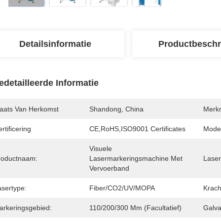
Detailsinformatie
Productbeschr
edetailleerde Informatie
laats Van Herkomst
Shandong, China
Merk
rtificering
CE,RoHS,ISO9001 Certificates
Mode
Visuele 
roductnaam:
Lasermarkeringsmachine Met 
Laser
Vervoerband
asertype:
Fiber/CO2/UV/MOPA
Krach
arkeringsgebied:
110/200/300 Mm (facultatief)
Galv