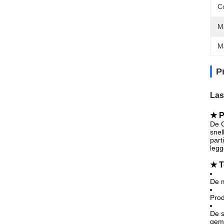
C
M
M
P
Las
★ P
De C
snel
part
legg
★ T
De m
Prod
De s
gema