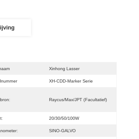
ijving
naam
Xinhong Lasser
lnummer
XH-CDD-Marker Serie
bron:
Raycus/Max/JPT (facultatief)
t:
20/30/50/100W
anometer:
SINO-GALVO