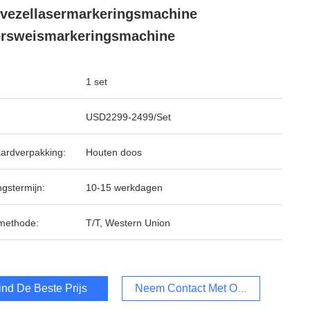
vezellasermarkeringsmachine
rsweismarkeringsmachine
1 set
USD2299-2499/Set
ardverpakking:
Houten doos
ngstermijn:
10-15 werkdagen
methode:
T/T, Western Union
ind De Beste Prijs
Neem Contact Met Ons Op