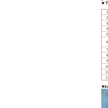
★ T
1
1
1
★
E