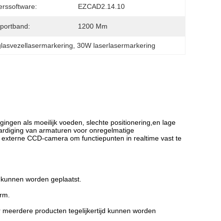
rssoftware:
EZCAD2.14.10
portband:
1200 Mm
lasvezellasermarkering
, 
30W laserlasermarkering
ingen als moeilijk voeden, slechte positionering,en lage
aardiging van armaturen voor onregelmatige
 externe CCD-camera om functiepunten in realtime vast te
k kunnen worden geplaatst.
orm.
r meerdere producten tegelijkertijd kunnen worden