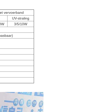
et vervoerband
UV-straling
60W
3/5/10W
asbaar)