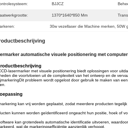
ontrolesysteem:
BJJCZ
Behee
aatwerkgrootte:
1370*1640*850 Mm
Trans
arkeren:
30w vezellaser die Machine merken
, 
50W g
roductbeschrijving
ermarker automatische visuele positionering met computer
roductbeschrijving
CD-lasermarker met visuele positionering biedt oplossingen voor uitdag
heden die voortvloeien uit de complexiteit van het ontwerp en de verv
ijmarkeringDit probleem wordt opgelost door gebruik te maken van een
en.
oepassing
arkering kan vrij worden geplaatst, zodat meerdere producten tegelij
ucten kunnen worden geïdentificeerd ongeacht hun positie, hoek of v
oftware kan grotendeels automatische identificatie uitvoeren, waardoo
rkeerd, wat de markeringsefficiëntie aanzienlijk verhoogt.