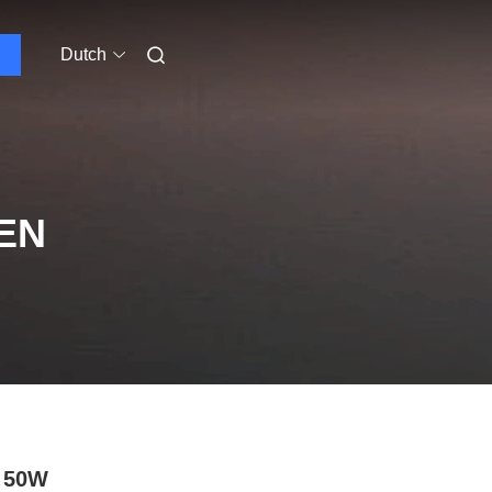
Dutch
EN
 50W