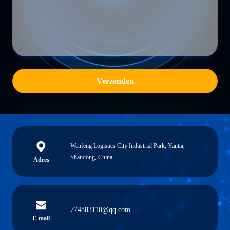
Verzenden
Wenfeng Logistics City Industrial Park, Yantai,
Shandong, China
Adres
774883110@qq.com
E-mail