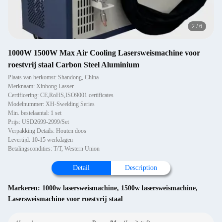
2
/
6
1000W 1500W Max Air Cooling Lasersweismachine voor
roestvrij staal Carbon Steel Aluminium
Plaats van herkomst: Shandong, China
Merknaam: Xinhong Lasser
Certificering: CE,RoHS,ISO9001 certificates
Modelnummer: XH-Swelding Series
Min. bestelaantal: 1 set
Prijs: USD2699-2999/Set
Verpakking Details: Houten doos
Levertijd: 10-15 werkdagen
Betalingscondities: T/T, Western Union
Detail
Description
Markeren:
1000w lasersweismachine
,
1500w lasersweismachine
,
Lasersweismachine voor roestvrij staal