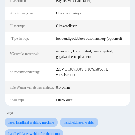
1Laserbron:
Raycus/Max (facultatief)
2Controlesysteem:
Chaoqiang Weiye
3Lasertype:
Glasvezellaser
4Tipe laskop:
Eenvoudige/dubbele schommelkop (optioneel)
aluminium, koolstofstaal, roestvrij staal,
5Geschikt materiaal:
gegalvaniseerd plaat, enz.
220V ± 10%,380V ± 10%/50/60 Hz
6Stroomvoorziening:
wisselstroom
7De Waaier van de lassendikte:
0.5-6 mm
8Koeltype:
Lucht-koelt
Tags:
laser handheld welding machine
handheld laser welder
handheld laser welder for aluminum