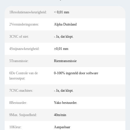
1Resolutienauwkeurigheid:
< 0,01 mm
2Verminderingsraten:
Alpha Duitsland
3CNC of niet:
- Ja, dat klopt.
4Snijnauwkeurigheid:
±0,01 mm
5Transmissie:
Riemtransmissie
6De Controle van de
0-100% ingesteld door software
laseroutput:
7CNC-machines:
- Ja, dat klopt.
8Bestuurder:
Yako bestuurder.
9Max. Snijsnelheid:
40m/min
10Kleur:
Aanpasbaar