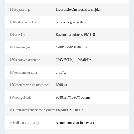
11Toepassing:
Industriële Om metaal te snijden
12Merk van de laserbron:
Groei- en groei-effect
13Laserkop:
Raytools autofocus BM110
14Afmetingen:
4200*2250*1840 mm
15Stroomvoorziening:
220V/50Hz, 110V/60Hz
16Werktemperatuur:
0-35℃
17Gewicht van de machine:
1800 kg
18Werkgebied:
3080mm*1530*100mm
19Controlemechanisme System:
Raytools XC3000S
20Balk en voorhangsel:
Aluminium voor luchtvaart