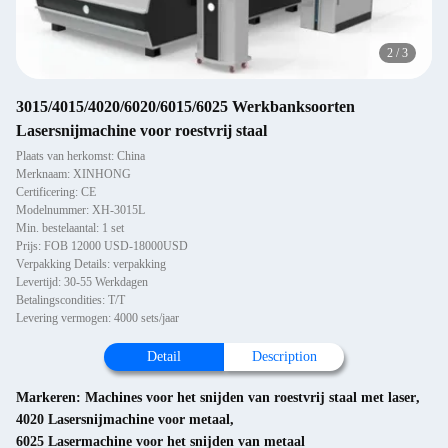
2
/
3
3015/4015/4020/6020/6015/6025 Werkbanksoorten
Lasersnijmachine voor roestvrij staal
Plaats van herkomst: China
Merknaam: XINHONG
Certificering: CE
Modelnummer: XH-3015L
Min. bestelaantal: 1 set
Prijs: FOB 12000 USD-18000USD
Verpakking Details: verpakking
Levertijd: 30-55 Werkdagen
Betalingscondities: T/T
Levering vermogen: 4000 sets/jaar
Detail
Description
Markeren:
Machines voor het snijden van roestvrij staal met laser
,
4020 Lasersnijmachine voor metaal
,
6025 Lasermachine voor het snijden van metaal