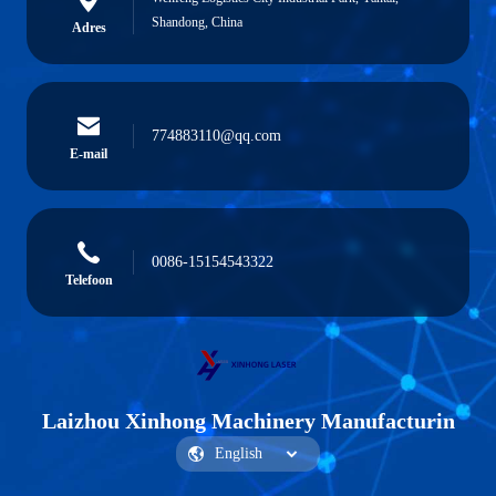
Shandong, China
Adres
774883110@qq.com
E-mail
0086-15154543322
Telefoon
Laizhou Xinhong Machinery Manufacturin