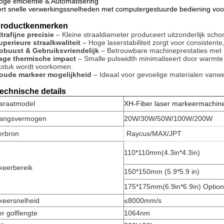
oge efficiëntie & Automatisering
rt snelle verwerkingssnelheden met computergestuurde bediening voor
roductkenmerken
ltrafijne precisie
– Kleine straaldiameter produceert uitzonderlijk scho
uperieure straalkwaliteit
– Hoge laserstabiliteit zorgt voor consistente,
obuust & Gebruiksvriendelijk
– Betrouwbare machineprestaties met i
age thermische impact
– Smalle pulswidth minimaliseert door warmte
stuk wordt voorkomen.
oude markeer mogelijkheid
– Ideaal voor gevoelige materialen vanwe
echnische details
araatmodel
XH-Fiber laser markeermachine 
gangsvermogen
20W/30W/50W/100W/200W
erbron
Raycus/MAX/JPT
110*110mm(4.3in*4.3in)
keerbereik
150*150mm (5.9*5.9 in)
175*175mm(6.9in*6.9in) Option
keersnelheid
≤8000mm/s
r golflengte
1064nm