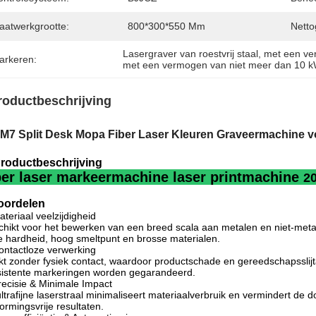
aatwerkgrootte:
800*300*550 Mm
Netto
Lasergraver van roestvrij staal
, 
met een ve
arkeren:
met een vermogen van niet meer dan 10 
roductbeschrijving
 M7 Split Desk Mopa Fiber Laser Kleuren Graveermachine vo
roductbeschrijving
ber laser markeermachine laser printmachine
2
ordelen
ateriaal veelzijdigheid
hikt voor het bewerken van een breed scala aan metalen en niet-meta
 hardheid, hoog smeltpunt en brosse materialen.
ontactloze verwerking
t zonder fysiek contact, waardoor productschade en gereedschapsslijt
istente markeringen worden gegarandeerd.
recisie & Minimale Impact
ltrafijne laserstraal minimaliseert materiaalverbruik en vermindert de
ormingsvrije resultaten.