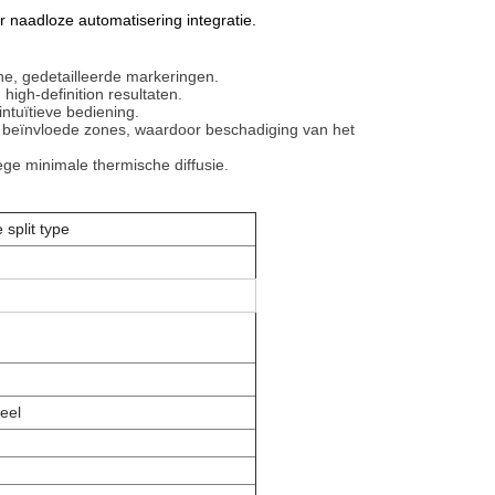
 naadloze automatisering integratie.
ne, gedetailleerde markeringen.
 high-definition resultaten.
ntuïtieve bediening.
 beïnvloede zones, waardoor beschadiging van het
ge minimale thermische diffusie.
split type
eel