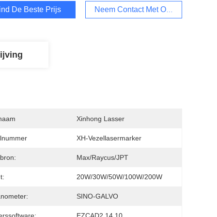
ind De Beste Prijs
Neem Contact Met Ons Op
ijving
naam
Xinhong Lasser
lnummer
XH-Vezellasermarker
bron:
Max/Raycus/JPT
t:
20W/30W/50W/100W/200W
anometer:
SINO-GALVO
rssoftware:
EZCAD2.14.10