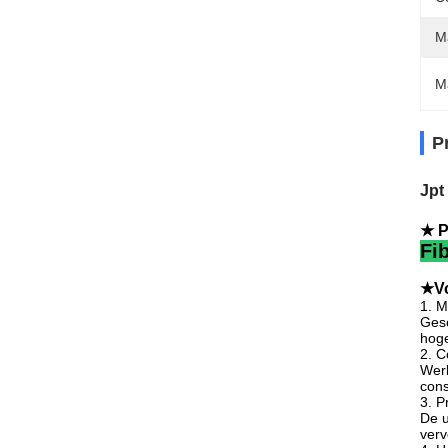
M
M
P
Jpt
★ P
Fi
★Vo
1. M
Gesc
hoge
2. C
Werk
cons
3. P
De u
verv