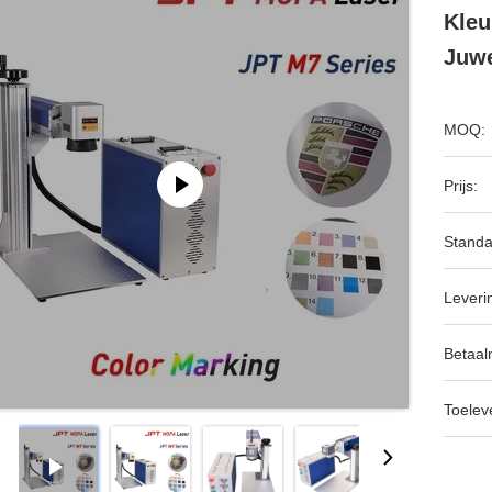
Kleu
Juw
MOQ:
Prijs:
Standa
Leveri
Betaal
Toeleve