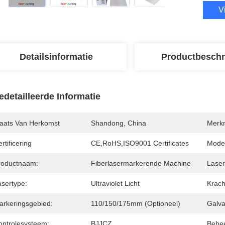
V
Detailsinformatie
Productbeschr
edetailleerde Informatie
laats Van Herkomst
Shandong, China
Merk
rtificering
CE,RoHS,ISO9001 Certificates
Mode
roductnaam:
Fiberlasermarkerende Machine
Laser
asertype:
Ultraviolet Licht
Krach
arkeringsgebied:
110/150/175mm (optioneel)
Galv
ontrolesysteem:
BJJCZ
Behee