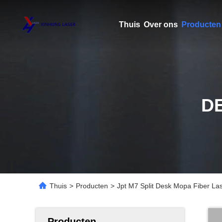
Thuis
Over ons
Producten
D
Thuis
>
Producten
>
Jpt M7 Split Desk Mopa Fiber Las
Producten