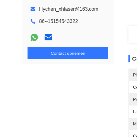
lilychen_xhlaser@163.com
86--15154543322
Contact opnemen
G
P
Ce
P
L
M
C