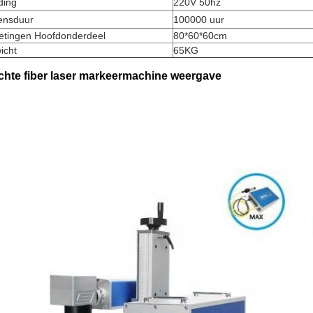
ding
220V 50hz
ensduur
100000 uur
etingen Hoofdonderdeel
80*60*60cm
icht
65KG
hte fiber laser markeermachine weergave