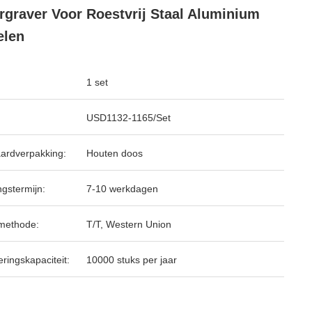
rgraver Voor Roestvrij Staal Aluminium
elen
1 set
USD1132-1165/Set
ardverpakking:
Houten doos
ngstermijn:
7-10 werkdagen
methode:
T/T, Western Union
ringskapaciteit:
10000 stuks per jaar