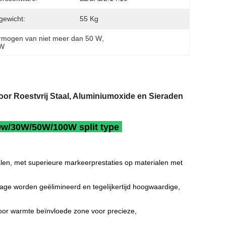
gewicht:
55 Kg
rmogen van niet meer dan 50 W
, 
kW
or Roestvrij Staal, Aluminiumoxide en Sieraden
0w/30W/50W/100W split type
len, met superieure markeerprestaties op materialen met
age worden geëlimineerd en tegelijkertijd hoogwaardige,
 door warmte beïnvloede zone voor precieze,