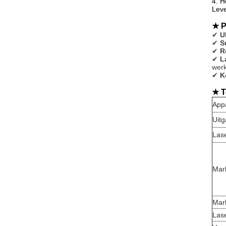
4. H
Leve
★ P
✔
U
✔
S
✔
R
✔
L
werk
✔
K
★ T
App
Uit
Las
Mar
Mar
Lase