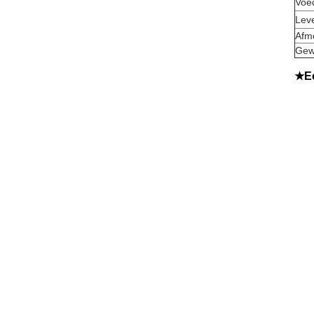
Voe
Lev
Afm
Gew
★Ec