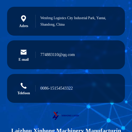
Wenfeng Logistics City Industrial Park, Yantai,
Shandong, China
Adres
774883110@qq.com
E-mail
0086-15154543322
Telefoon
Laizhou Xinhong Machinery Manufacturin