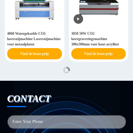
4060 Watergekoelde CO2-
3050 50W CO2
lasersnijmachine Lasersnijmachine
lasergraveringsmachine
voor metaalplaten
300x500mm voor hout acrylleer
Vind de beste prijs
Vind de beste prijs
CONTACT