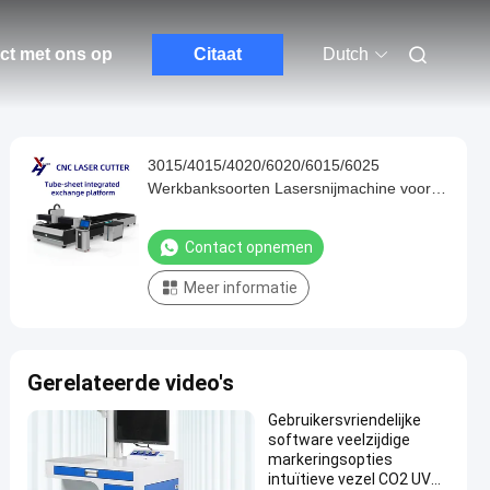
ct met ons op
Citaat
Dutch
3015/4015/4020/6020/6015/6025
Werkbanksoorten Lasersnijmachine voor
roestvrij staal
Contact opnemen
Meer informatie
Gerelateerde video's
Gebruikersvriendelijke
software veelzijdige
markeringsopties
intuïtieve vezel CO2 UV