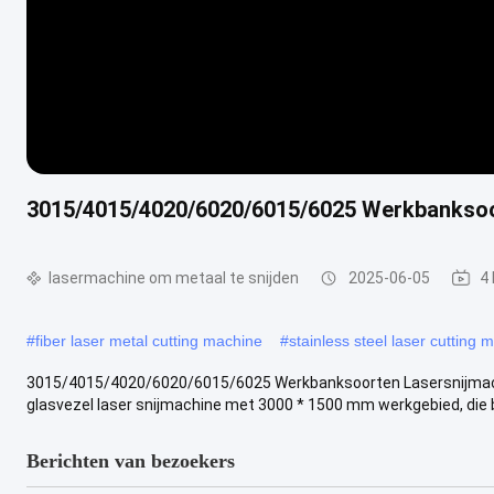
3015/4015/4020/6020/6015/6025 Werkbanksoort
lasermachine om metaal te snijden
2025-06-05
4
#
fiber laser metal cutting machine
#
stainless steel laser cutting 
3015/4015/4020/6020/6015/6025 Werkbanksoorten Lasersnijmachin
glasvezel laser snijmachine met 3000 * 1500 mm werkgebied, die be
Berichten van bezoekers