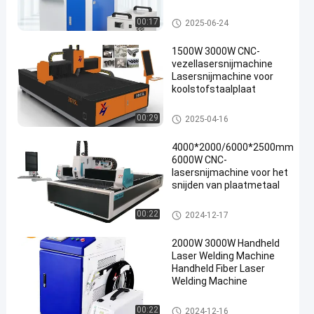
Jpt Mopa lasergraver
marker
lasermachine om metaal te sn
00:17
2025-06-24
ijden
1500W 3000W CNC-
vezellasersnijmachine
Lasersnijmachine voor
koolstofstaalplaat
lasermachine om metaal te sn
00:29
2025-04-16
ijden
4000*2000/6000*2500mm
6000W CNC-
lasersnijmachine voor het
snijden van plaatmetaal
lasermachine om metaal te snij
00:22
2024-12-17
den
2000W 3000W Handheld
Laser Welding Machine
Handheld Fiber Laser
Welding Machine
handgevoerde lasersweismac
00:22
2024-12-16