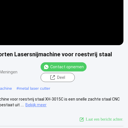
en Lasersnijmachine voor roestvrij staal
Contact opnemen
 Meningen
Deel
machine
#
metal laser cutter
e voor roestvrij staal XH-3015C is een snelle zachte staal CNC
staat uit ....
Bekijk meer
Laat een bericht achter.