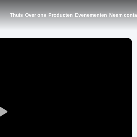
Thuis
Over ons
Producten
Evenementen
Neem conta
Play
Video